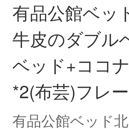
有品公館ベッド
牛皮のダブルベ
ベッド+ココ
*2(布芸)フレ
有品公館ベッド北