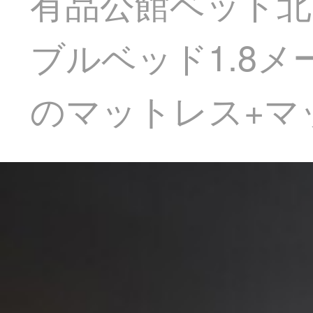
有品公館ベッド北
ブルベッド1.8
のマットレス+マ