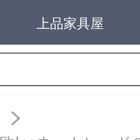
上品家具屋
ド