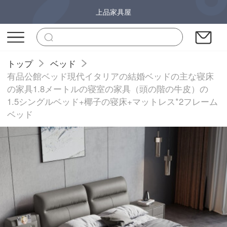
上品家具屋
トップ
ベッド
有品公館ベッド現代イタリアの結婚ベッドの主な寝床
の家具1.8メートルの寝室の家具（頭の階の牛皮）の
1.5シングルベッド+椰子の寝床+マットレス*2フレーム
ベッド