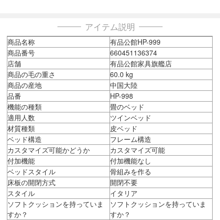
アイテム説明
商品名称
有品公館HP-999
商品番号
660451136374
店舗
有品公館家具旗艦店
商品の毛の重さ
60.0 kg
商品の産地
中国大陸
品番
HP-998
機能の種類
畳のベッド
適用人数
ツインベッド
材質種類
皮ベッド
ベッド構造
フレーム構造
カスタマイズ可能かどうか
カスタマイズ可能
付加機能
付加機能なし
ベッドスタイル
骨組みを作る
床板の開閉方式
開閉不要
スタイル
イタリア
ソフトクッションを持っていま
ソフトクッションを持っていま
すか？
すか？