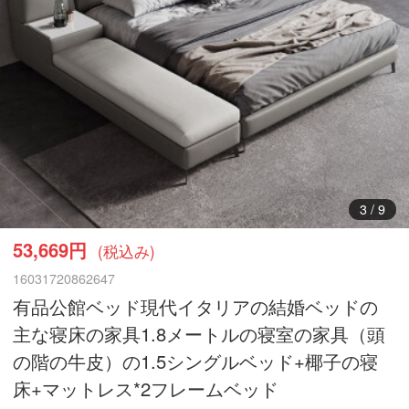
4
/
9
53,669円
(税込み)
16031720862647
有品公館ベッド現代イタリアの結婚ベッドの
主な寝床の家具1.8メートルの寝室の家具（頭
の階の牛皮）の1.5シングルベッド+椰子の寝
床+マットレス*2フレームベッド