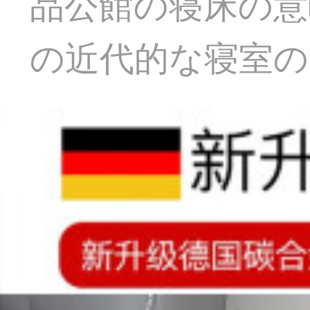
品公館の寝床の意
の近代的な寝室の