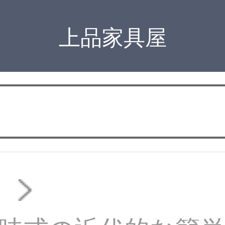
上品家具屋
ド