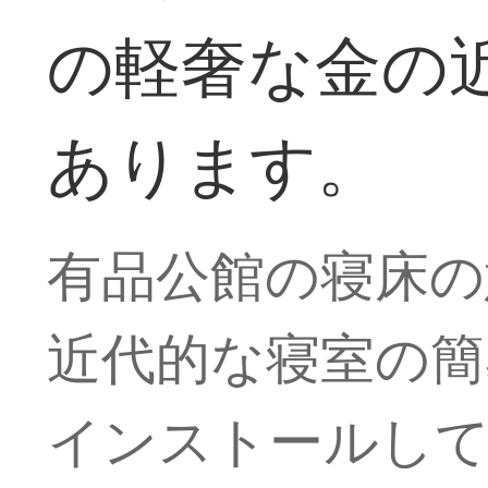
の軽奢な金の
あります。
有品公館の寝床の
近代的な寝室の簡
インストールし