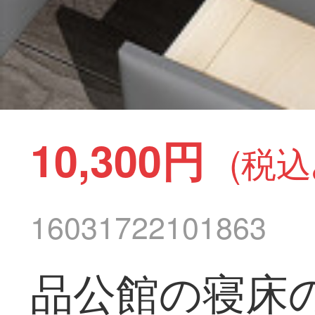
10,300円
(税込
16031722101863
品公館の寝床