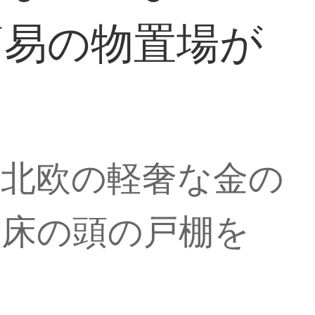
簡易の物置場が
な北欧の軽奢な金の
寝床の頭の戸棚を