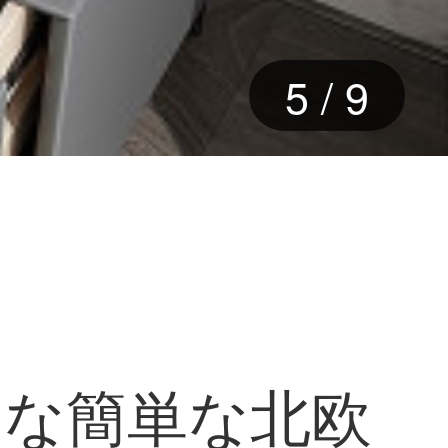
5
/
9
的な簡単な北欧