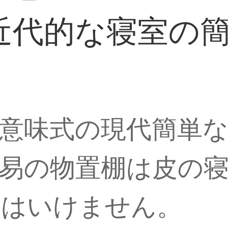
近代的な寝室の
意味式の現代簡単
易の物置棚は皮の
てはいけません。