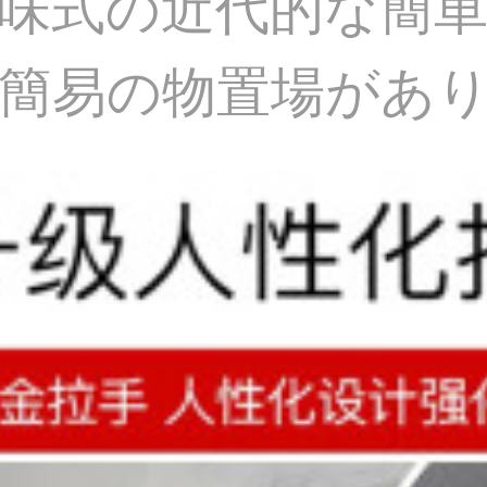
味式の近代的な簡
簡易の物置場があ