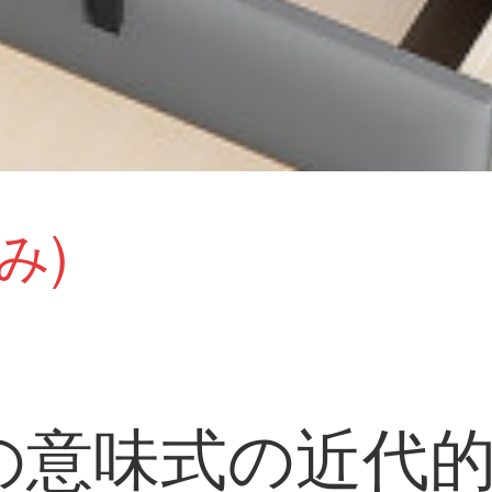
み)
の意味式の近代