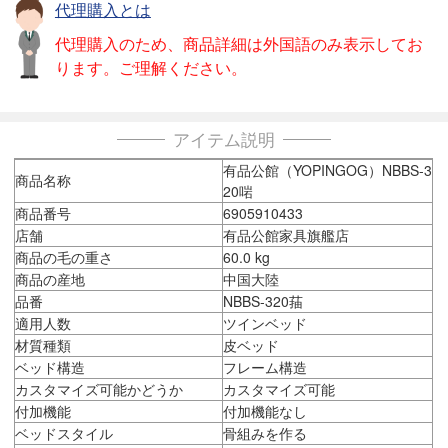
代理購入とは
代理購入のため、商品詳細は外国語のみ表示してお
ります。ご理解ください。
アイテム説明
有品公館（YOPINGOG）NBBS-3
商品名称
20啱
商品番号
6905910433
店舗
有品公館家具旗艦店
商品の毛の重さ
60.0 kg
商品の産地
中国大陸
品番
NBBS-320菗
適用人数
ツインベッド
材質種類
皮ベッド
ベッド構造
フレーム構造
カスタマイズ可能かどうか
カスタマイズ可能
付加機能
付加機能なし
ベッドスタイル
骨組みを作る