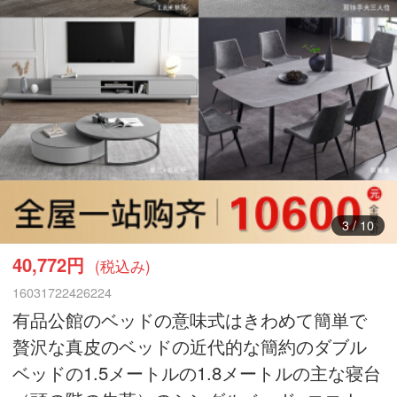
4
/
10
40,772円
(税込み)
16031722426224
有品公館のベッドの意味式はきわめて簡単で
贅沢な真皮のベッドの近代的な簡約のダブル
ベッドの1.5メートルの1.8メートルの主な寝台