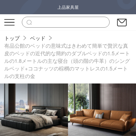
上品家具屋
トップ
ベッド
有品公館のベッドの意味式はきわめて簡単で贅沢な真
皮のベッドの近代的な簡約のダブルベッドの1.5メート
ルの1.8メートルの主な寝台（頭の階の牛革）のシング
ルベッド+ココナッツの棕櫚のマットレスの1.5メート
ルの支柱の金