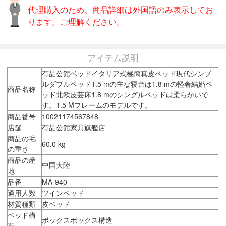
代理購入のため、商品詳細は外国語のみ表示してお
ります。ご理解ください。
アイテム説明
有品公館ベッドイタリア式極簡真皮ベッド現代シンプ
ルダブルベッド1.5 mの主な寝台は1.8 mの軽奢結婚ベ
商品名称
ッド北欧皮芸床1.8 mのシングルベッドは柔らかいで
す。1.5 Mフレームのモデルです。
商品番号
10021174567848
店舗
有品公館家具旗艦店
商品の毛
60.0 kg
の重さ
商品の産
中国大陸
地
品番
MA-940
適用人数
ツインベッド
材質種類
皮ベッド
ベッド構
ボックスボックス構造
造