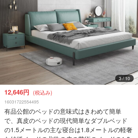
4
/
10
12,646円
(税込み)
16031722554495
有品公館のベッドの意味式はきわめて簡単
で、真皮のベッドの現代簡単なダブルベッド
の1.5メートルの主な寝台は1.8メートルの軽奢