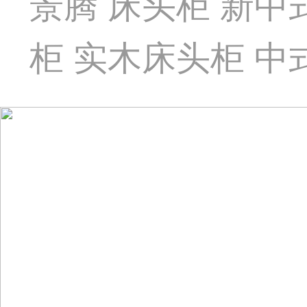
景腾 床头柜 新
柜 实木床头柜 中