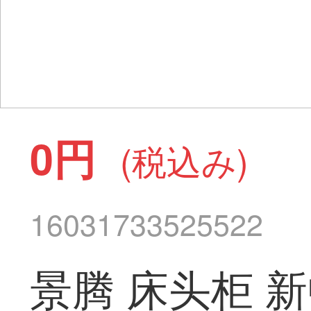
0円
(税込み)
16031733525522
景腾 床头柜 