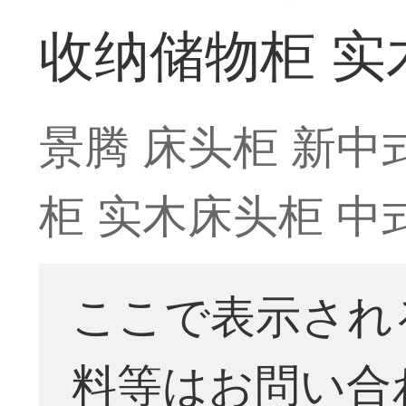
收纳储物柜 实
景腾 床头柜 新
柜 实木床头柜 中
ここで表示され
料等はお問い合