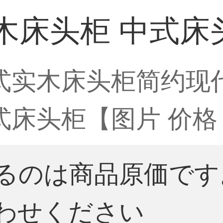
木床头柜 中式床
中式实木床头柜简约现
式床头柜【图片 价格
るのは商品原価です
わせください