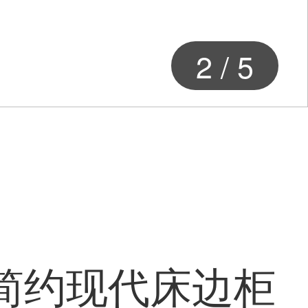
3
/
5
柜简约现代床边柜