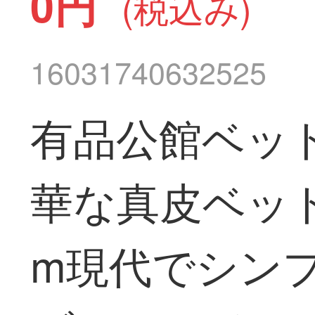
0円
(税込み)
16031740632525
有品公館ベッ
華な真皮ベッド
m現代でシン