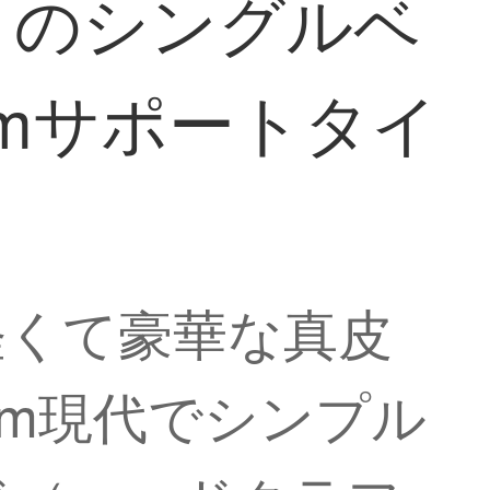
）のシングルベ
 mサポートタイ
軽くて豪華な真皮
 m現代でシンプル