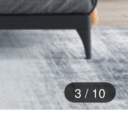
3
/
10