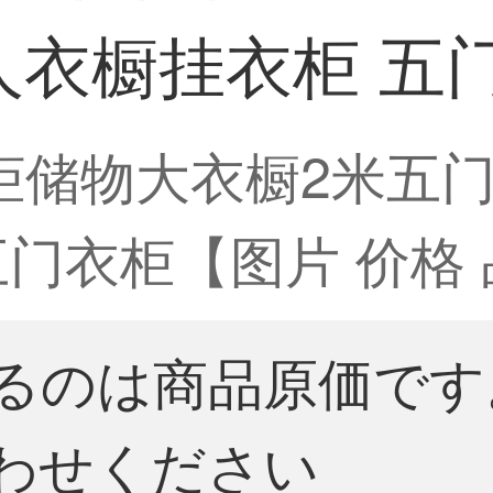
人衣橱挂衣柜 五
衣柜储物大衣橱2米五
门衣柜【图片 价格 
るのは商品原価です
わせください