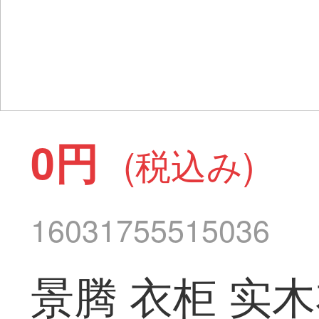
0円
(税込み)
16031755515036
景腾 衣柜 实