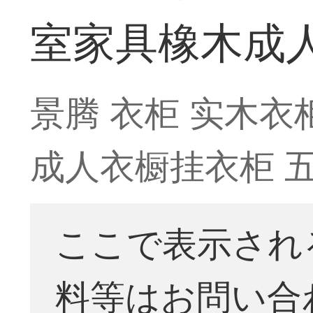
室家具橡木成
景腾 衣柜 实木
成人衣橱挂衣柜 五
ここで表示され
料等はお問い合