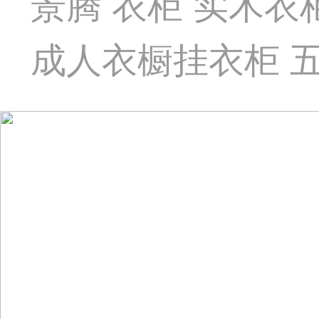
景腾 衣柜 实木
成人衣橱挂衣柜 