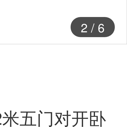
3
/
6
2米五门对开卧