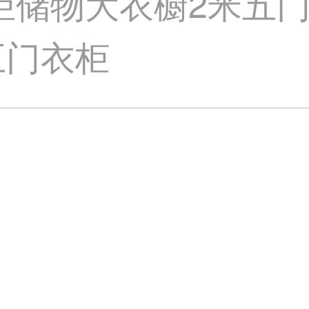
衣柜储物大衣橱2米五
五门衣柜