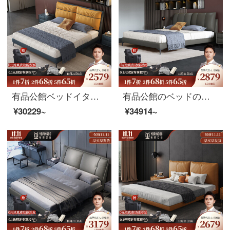
有品公館ベッドイタリア式極短真皮ベッド現代簡単ダブルベッド1.5メートルの主な寝台は1.8メートルの軽奢な結婚ベッド北欧皮芸床（頭の層の牛革）1.5メートルのシングルベッドです。
有品公館のベッドの意味式の真皮のベッドがあります。近代的で簡単なダブルベッドの1.5メートルの主なベッドは1.8メートルの軽い贅沢な結婚ベッドの真皮のベッドです。1.8メートルのシングルベッドです。
¥30229~
¥34914~