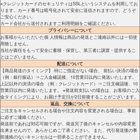
※クレジットカードのセキュリティはSSLというシステムを利用してお
ります。カード番号は暗号化されて安全に送信されますので、どうぞ
ご安心ください。
カード会社から送付されますご利用明細をご確認ください。
プライバシーについて
お客様からいただいた個 人情報は商品の発送とご連絡以外には一切使
用致しません。
当社が責任をもって安全に蓄積・保管し、第三者に譲渡・提供するこ
とはございません。
配送について
【商品発送のタイミング】 特にご指定がない場合、 前払い決済の場合
（例：銀行振込）⇒ご入金確認後、10営業日以内に発送いたします。
上記以外の決済の場合 （例：クレジットカード）⇒ご注文確認後、10
営業日以内に発送いたします。 ※発送前支払いの場合は、お客様のご入
金タイミングにより、お届け予定日が2日前後することがございます。
返品、交換について
ご注文をキャンセルされる場合や注文内容を変更される場合は、事前
に必ずご連絡ください。
発送前であれば対応可能ですが、発送完了後のキャンセルや内容変更
出来ませんので、あらかじめご了承ください。 また、代引発送後の事
前連絡のないキャンセルは一切承ることができません。