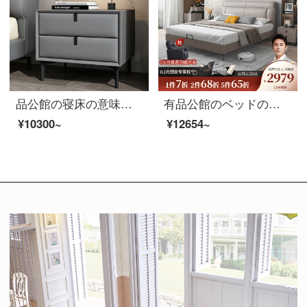
品公館の寝床の意味式の近代的な簡単な北欧の軽奢な金の近代的な寝室の簡易の物置場があります。
有品公館のベッドの意味式はきわめて簡単で、真皮のベッドの近代的な簡単さはダブルベッドの1.5メートルの主な寝台の1.8メートルの軽い豪華さの北欧の皮の芸術のベッドの1.8メートルのシングルベッドはどうしても柔らかいです。
¥10300~
¥12654~