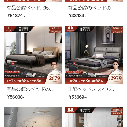
有品公館ベッド北欧真皮ベッド現代簡素化のメインベッド1.8メートルダブルベッド北欧軽奢結婚式ベッドのダブルベッド（ヘッドクラフト）シングルベッド+ラテックスマットレス+マットレス*2 1.8メートルサポートモデル
有品公館のベッドの意味式の軽い贅沢なベッドの北欧の近代的な簡約な主人の寝床ins風網の赤い1.8メートルの極簡単な2人用ベッドの高級な皮のベッド（頭の階の牛革）のシングルベッド+ベッドの頭台の1.5メートルの支えの金
¥61874~
¥38433~
有品公館のベッドの意味式はきわめて簡単です。北欧の軽い贅沢な真皮のダブルベッドの1.8メートルの主な寝台の軟包の結婚ベッド（頭の層の牛革）のシングルベッド+ラテックスのマットレス+マットレスの1.8メートルの高さの箱のタイプ
正館ベッドスタイルの真皮ベッドのメインベッドルームの近代的なシンプルなダブルベッド1.8メートルの柔らかいベッド（頭の層の牛皮）シングルベッド+ラテックスベッド+マットレス+マットレス+マットレス1.8メートルのフレームベッド
¥56008~
¥53669~