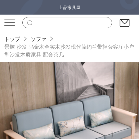
上品家具屋
トップ
ソファ
景腾 沙发 乌金木全实木沙发现代简约兰带轻奢客厅小户
型沙发木质家具 配套茶几