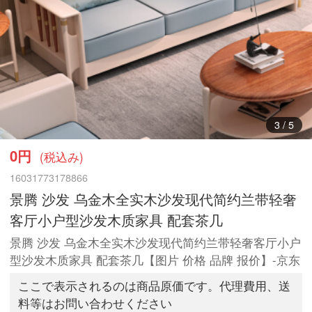
3
/
5
0円
(税込み)
16031773178866
景腾 沙发 乌金木全实木沙发现代简约兰带轻奢
客厅小户型沙发木质家具 配套茶几
景腾 沙发 乌金木全实木沙发现代简约兰带轻奢客厅小户
型沙发木质家具 配套茶几【图片 价格 品牌 报价】-京东
ここで表示されるのは商品原価です。代理費用、送
料等はお問い合わせください