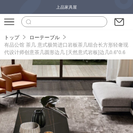
上品家具屋
トップ
ローテーブル
有品公馆 茶几 意式极简进口岩板茶几组合长方形轻奢现
代设计师创意茶几圆形边几 [天然意式岩板]边几0.6*0.6