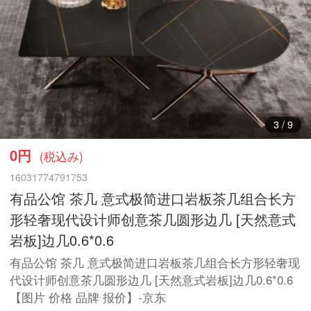
3
/
9
0円
(税込み)
16031774791753
有品公馆 茶几 意式极简进口岩板茶几组合长方
形轻奢现代设计师创意茶几圆形边几 [天然意式
岩板]边几0.6*0.6
有品公馆 茶几 意式极简进口岩板茶几组合长方形轻奢现
代设计师创意茶几圆形边几 [天然意式岩板]边几0.6*0.6
【图片 价格 品牌 报价】-京东