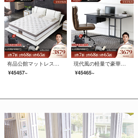
有品公館マットレス天然ゴムマットレス1.5 m独立袋入りスプリングマットレスペア結婚式1.8 mマットレス-5 cmラテックスを含む1800*2000 cm
現代風の軽量で豪華なデスクがあります。引き出し付きの簡単なデスクです。家庭用パソコン学習デスク書斎デスクデスクデスク（160*60*72）机＋本革椅子
¥45457~
¥45465~