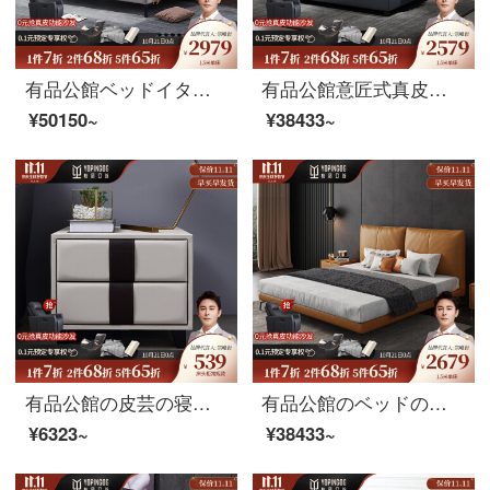
有品公館ベッドイタリアの極简皮ベッド北欧のダブルベッド1.8メートルinsネットの赤い真皮のベッドの近代的な簡単な婚姻のベッドの主な寝台の軟床（頭の階の牛革）の1.8メートルのシングルベッド+マットレス+マットレスの頭台
有品公館意匠式真皮北欧軽奢網紅床現代シンプルダブルベッド1.8 m高級大気真皮ベッド婚床床床床床床床床床（頭層牛革）シングルベッド+ベッドヘッド棚1.8 mサポートモデル
¥50150~
¥38433~
有品公館の皮芸の寝具の棚の本当の木の寝棚の布芸の寝床の辺の戸棚の小足はきわめて簡単な金（53*45*40）があります。
有品公館のベッドの意味式の軽い贅沢なベッドの北欧の近代的な簡約な主人の寝床ins風網の赤い1.8メートルの極簡単な2人用ベッドの高級な皮のベッド（頭の階の牛革）のシングルベッド+ベッドの頭台の1.5メートルの支えの金
¥6323~
¥38433~