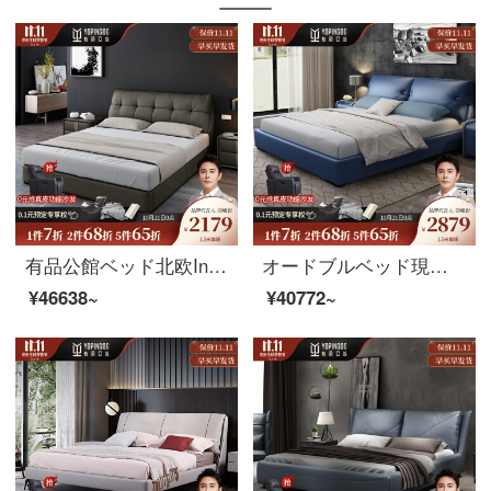
有品公館ベッド北欧Insネットレッドの本革の牛皮のダブルベッド1.8メートルのシングルベッド+ココナッツのマットレス+マットレス*2(布芸)フレームモデル
オードブルベッド現代イタリアの真皮ベッド1.8メートルダブルベッドの結婚ベッド北欧のベッドカバー家具（ヘッドクラフト）1.5メートルシングルベッド+ベッドヘッドカウンターのサポートベッド
¥46638~
¥40772~