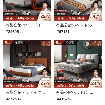
有品公館のベッドイタリア式はきわめて簡単で現代な布芸ベッドのダブルベッドの1.8メートルの主な寝台の結婚のシーツのベッド+椰子の棕櫚のマットレスの1.8メートルの支柱の金があります。
有品公館のベッドの意味式はきわめて簡単で現代的です。北欧の軟包1.8メートルの結婚ベッドネットの赤いタイプ（頭の層の牛革）のシングルベッド+ベッドの頭の棚*2 1.8メートルの高さの箱の金
¥39606~
¥57181~
有品公館ベッドイタリアの極短ベッド1.5 m北欧スタイルの軽奢ダブルベッド1.8 m現代簡単皮芸床ネット紅包床の主な臥婚床（頭層牛の皮）1.5 mシングルベッド+ベッドヘッドセット
有品公館ベッド現代風真皮ダブルベッド1.8メートルのメインベッドの軟包ベッド高級結婚ベッド（頭の層の牛革）シングルベッド+ベッドのヘッドカバー1.8 Mタイプがあります。
¥37260~
¥41945~