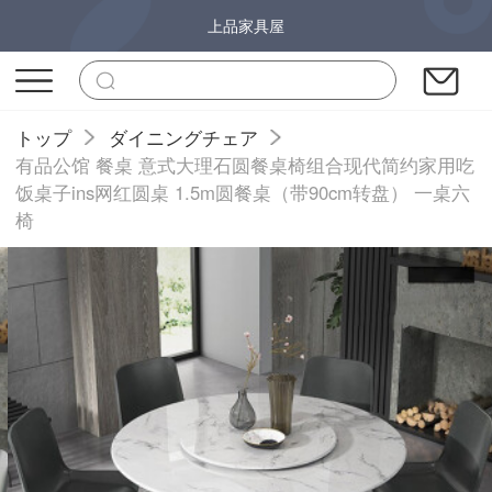
上品家具屋
トップ
ダイニングチェア
有品公馆 餐桌 意式大理石圆餐桌椅组合现代简约家用吃
饭桌子ins网红圆桌 1.5m圆餐桌（带90cm转盘） 一桌六
椅