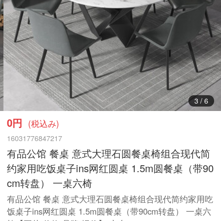
3
/
6
0円
(税込み)
16031776847217
有品公馆 餐桌 意式大理石圆餐桌椅组合现代简
约家用吃饭桌子ins网红圆桌 1.5m圆餐桌（带90
cm转盘） 一桌六椅
有品公馆 餐桌 意式大理石圆餐桌椅组合现代简约家用吃
饭桌子ins网红圆桌 1.5m圆餐桌（带90cm转盘） 一桌六