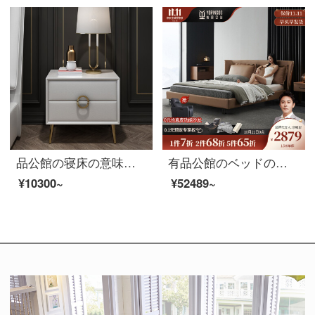
品公館の寝床の意味があります。モダンで簡単な北欧の寝室の寝床の棚です。
有品公館のベッドの意味式はきわめて簡単で贅沢な真皮のベッドの近代的な簡約のダブルベッドの1.5メートルの1.8メートルの主な寝台の小型の部屋型のベッド（頭の階の牛革）のシングルベッド+ゴムのマットレス+ベッドの頭台の1.8メートルの支えの金
¥10300~
¥52489~