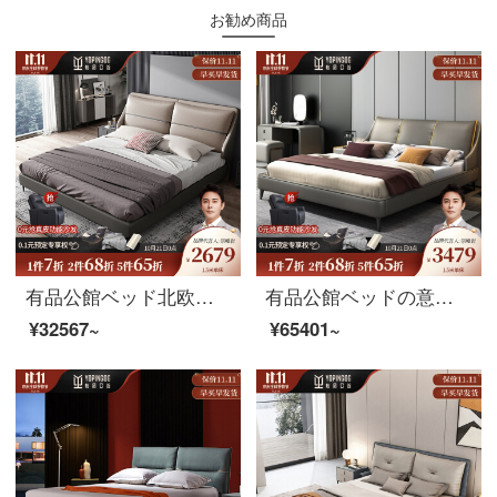
お勧め商品
有品公館ベッド北欧真皮ベッドの主な寝室の2人の柔らかいカバンのウェディングベッド（頭の層の牛皮）の1.8シングルベッドの支柱ベッドがあります。
有品公館ベッドの意味式の極短頭階の真皮ベッドの主な寝台はダブルベッドで1.8メートルです。現代簡単な結婚ベッドです。北欧の軽奢な軟包床（頭の層の牛皮）シングルベッド+ラテックスマットレス+ベッドの頭台の1.8メートルの高さの箱のタイプです。
¥32567~
¥65401~