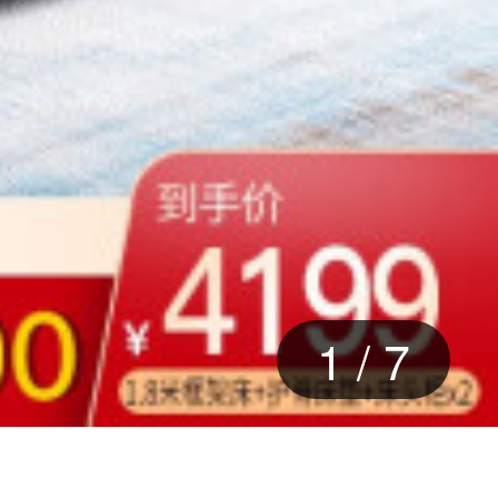
2
/
7