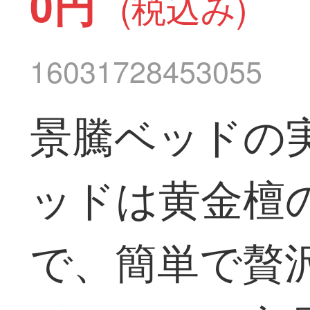
0円
(税込み)
16031728453055
景騰ベッドの実
ッドは黄金檀
で、簡単で贅