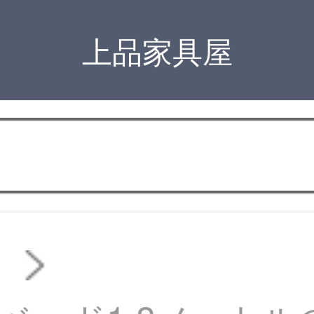
上品家具屋
ド