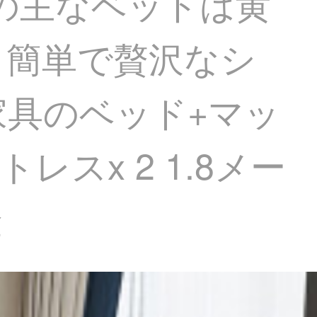
ルの主なベッドは黄
、簡単で贅沢なシ
具のベッド+マッ
スx 2 1.8メー
金