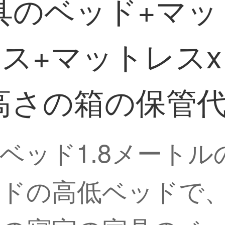
具のベッド+マッ
+マットレスx 2
高さの箱の保管
ベッド1.8メート
ドの高低ベッドで