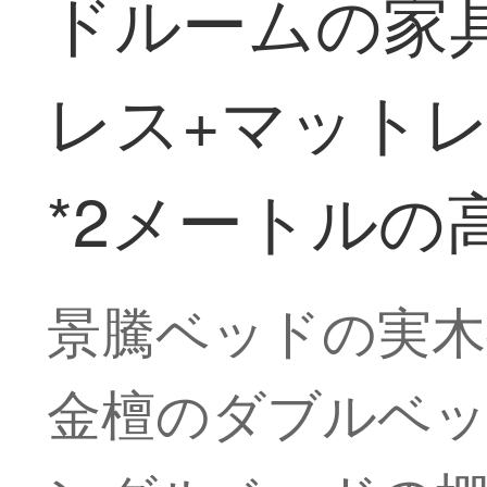
ドルームの家
レス+マットレス
*2メートルの
景騰ベッドの実木
金檀のダブルベッ