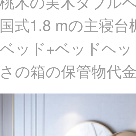
桃木の実木ダブルベッ
国式1.8 mの主寝
ッド+ベッドヘッド棚
高さの箱の保管物代