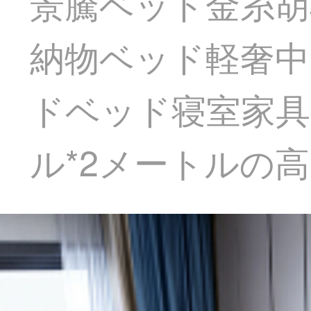
景騰ベッド金糸胡
納物ベッド軽奢中
ドベッド寝室家具ベ
ル*2メートルの