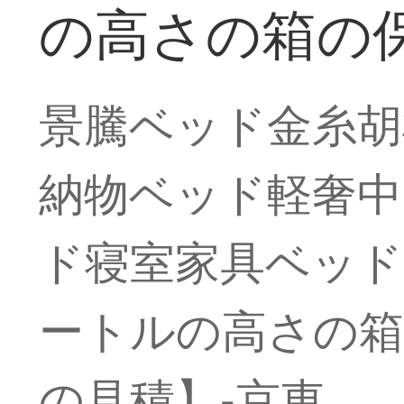
の高さの箱の
景騰ベッド金糸胡
納物ベッド軽奢中
ド寝室家具ベッド+
ートルの高さの箱
の見積】-京東