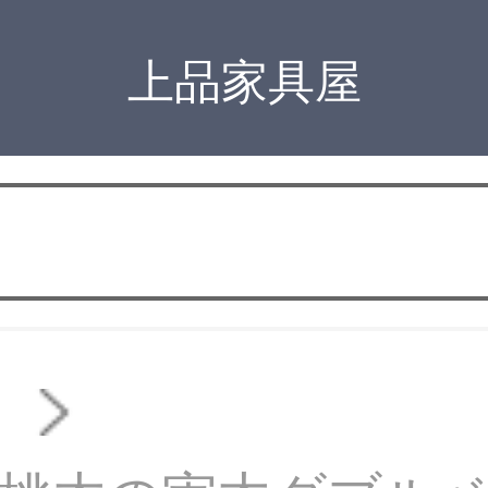
上品家具屋
ド