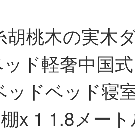
胡桃木の実木ダ
ッド軽奢中国式1
ベッドベッド寝
x 1 1.8メー