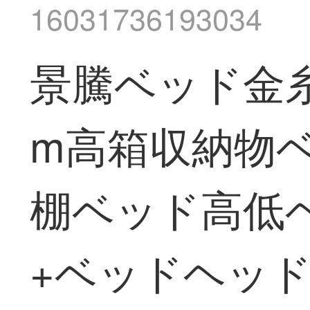
16031736193034
景騰ベッド金糸
m高箱収納物ベ
棚ベッド高低
+ベッドヘッド棚