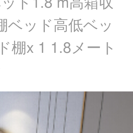
ド1.8 m高箱収
台棚ベッド高低ベッ
x 1 1.8メート
金