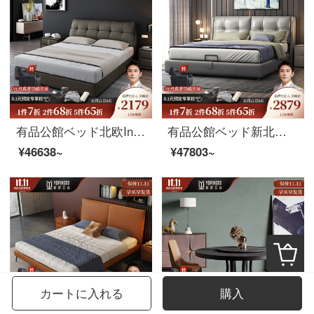
有品公館ベッド北欧Insネットレッドの本革の牛皮のダブルベッド1.8メートルのシングルベッド+ココナッツのマットレス+マットレス*2(布芸)フレームモデル
有品公館ベッド新北欧皮芸床小型主臥床1.8メートルベッドルーム婚床（頭層牛革）1.8メートルシングルベッド+ベッドヘッドセット*1高箱ベッド
¥46638~
¥47803~
カートに入れる
購入