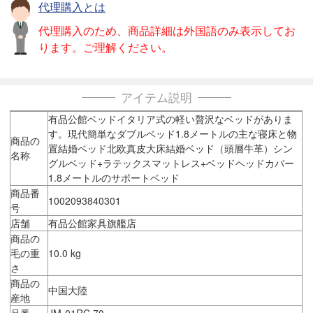
代理購入とは
代理購入のため、商品詳細は外国語のみ表示してお
ります。ご理解ください。
アイテム説明
有品公館ベッドイタリア式の軽い贅沢なベッドがありま
す。現代簡単なダブルベッド1.8メートルの主な寝床と物
商品の
置結婚ベッド北欧真皮大床結婚ベッド（頭層牛革）シン
名称
グルベッド+ラテックスマットレス+ベッドヘッドカバー
1.8メートルのサポートベッド
商品番
1002093840301
号
店舗
有品公館家具旗艦店
商品の
毛の重
10.0 kg
さ
商品の
中国大陸
産地
品番
JM-01RC 70