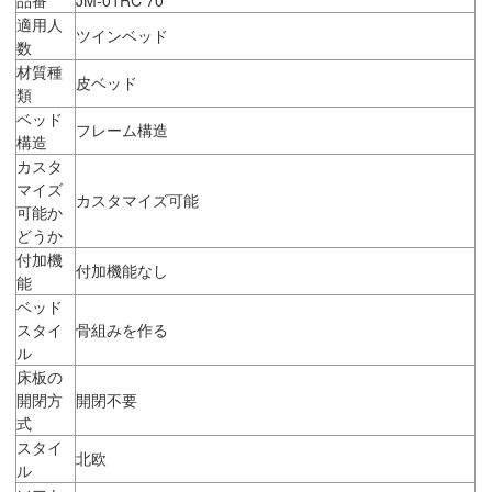
適用人
ツインベッド
数
材質種
皮ベッド
類
ベッド
フレーム構造
構造
カスタ
マイズ
カスタマイズ可能
可能か
どうか
付加機
付加機能なし
能
ベッド
スタイ
骨組みを作る
ル
床板の
開閉方
開閉不要
式
スタイ
北欧
ル