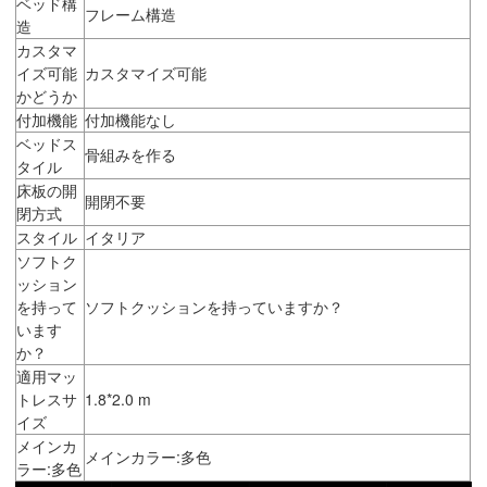
ベッド構
フレーム構造
造
カスタマ
イズ可能
カスタマイズ可能
かどうか
付加機能
付加機能なし
ベッドス
骨組みを作る
タイル
床板の開
開閉不要
閉方式
スタイル
イタリア
ソフトク
ッション
を持って
ソフトクッションを持っていますか？
います
か？
適用マッ
トレスサ
1.8*2.0 m
イズ
メインカ
メインカラー:多色
ラー:多色