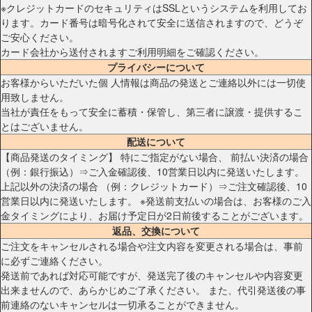
※クレジットカードのセキュリティはSSLというシステムを利用してお
ります。カード番号は暗号化されて安全に送信されますので、どうぞ
ご安心ください。
カード会社から送付されますご利用明細をご確認ください。
プライバシーについて
お客様からいただいた個 人情報は商品の発送とご連絡以外には一切使
用致しません。
当社が責任をもって安全に蓄積・保管し、第三者に譲渡・提供するこ
とはございません。
配送について
【商品発送のタイミング】 特にご指定がない場合、 前払い決済の場合
（例：銀行振込）⇒ご入金確認後、10営業日以内に発送いたします。
上記以外の決済の場合 （例：クレジットカード）⇒ご注文確認後、10
営業日以内に発送いたします。 ※発送前支払いの場合は、お客様のご入
金タイミングにより、お届け予定日が2日前後することがございます。
返品、交換について
ご注文をキャンセルされる場合や注文内容を変更される場合は、事前
に必ずご連絡ください。
発送前であれば対応可能ですが、発送完了後のキャンセルや内容変更
出来ませんので、あらかじめご了承ください。 また、代引発送後の事
前連絡のないキャンセルは一切承ることができません。