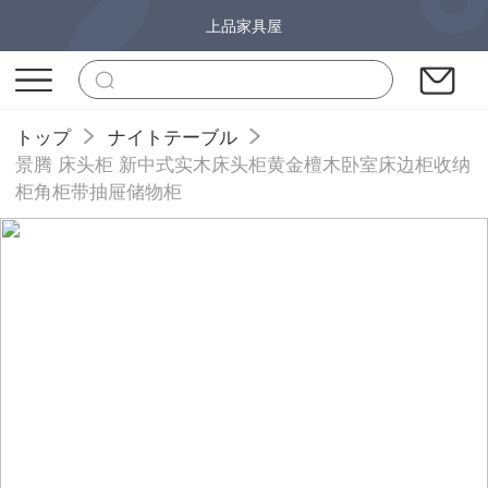
上品家具屋
トップ
ナイトテーブル
景腾 床头柜 新中式实木床头柜黄金檀木卧室床边柜收纳
柜角柜带抽屉储物柜