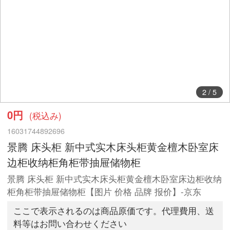
3
/
5
0円
(税込み)
16031744892696
景腾 床头柜 新中式实木床头柜黄金檀木卧室床
边柜收纳柜角柜带抽屉储物柜
景腾 床头柜 新中式实木床头柜黄金檀木卧室床边柜收纳
柜角柜带抽屉储物柜【图片 价格 品牌 报价】-京东
ここで表示されるのは商品原価です。代理費用、送
料等はお問い合わせください