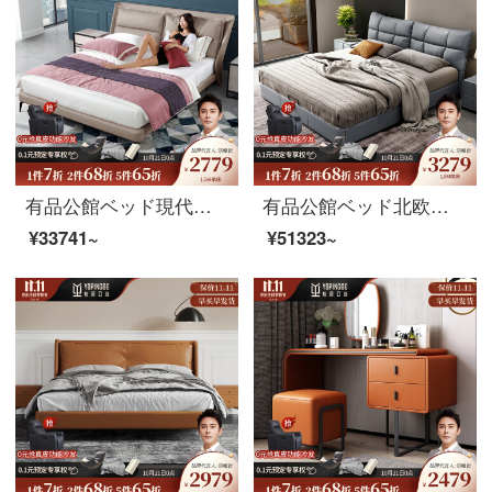
有品公館ベッド現代イタリアの真皮ベッドの主なベッドは1.8メートルのダブルベッドです。現代簡単な結婚ベッド（頭の層の牛革）のシングルベッドは1.8 Mタイプです。
有品公館ベッド北欧真皮芸ベッドの大型住宅の主な寝床1.8メートルの寝室の結婚ベッドの軟床（頭の層の牛革）の1.5メートルのシングルベッド+ココナッツのベッドの高箱のベッド
¥33741~
¥51323~