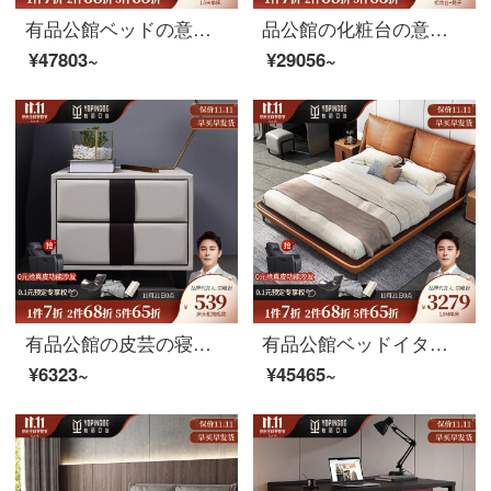
有品公館ベッドの意味式があります。真皮ベッドは現代簡単で、主な寝台は1.8メートルです。ダブルベッドは北欧の軽奢な結婚式ベッドです。
品公館の化粧台の意式があって、軽くて贅沢な化粧台の収納棚の一体ネットの赤いins風北欧の極簡単な現代の簡単な寝室の化粧台の1.2メートルの化粧台+腰掛け
¥47803~
¥29056~
有品公館の皮芸の寝具の棚の本当の木の寝棚の布芸の寝床の辺の戸棚の小足はきわめて簡単な金（53*45*40）があります。
有品公館ベッドイタリアの真皮ベッドがあります。北欧の頭層牛皮1.8 mの極簡単なダブルベッドです。
¥6323~
¥45465~