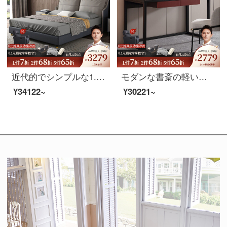
近代的でシンプルな1.8 Mのシングルベッドの結婚ベッドのストレージベッド（頭の層の牛革）シングルベッド+ベッドの頭の棚の1.8メートルの高さの箱のタイプがあります。
モダンな書斎の軽い贅沢なコンピュータの机の本の机と机の組み合わせの120*60*78机+椅子があります。
¥34122~
¥30221~