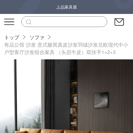
上品家具屋
トップ
ソファ
有品公馆 沙发 意式极简真皮沙发羽绒沙发北欧现代中小
户型客厅沙发组合家具 （头层牛皮）双扶手1+2+3