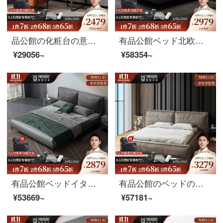
品公館の化粧台の意式があって、軽くて贅沢な化粧台の収納棚の一体ネットの赤いins風北欧の極簡単な現代の簡単な寝室の化粧台の1.2メートルの化粧台+腰掛け
有品公館ベッド北欧現代簡素化真皮ダブルベッド1.8 m真皮ベッドの主な寝台である中小型皮芸床婚床（頭層牛革）シングルベッド+ラテックスマットレス+マットレス*2 1.5 mサポートモデル
¥29056~
¥58354~
有品公館ベッドイタリアの真皮ベッドペア1.5 m皮芸床1.8デポジットの主な寝床式極簡ネット紅婚床（頭層牛革）1.5 mシングルベッド+マットレス+マットレス*2フレームワーク
有品公館のベッドの意味式の軽い贅沢な本革のベッドの近代的な簡単な予約の主な寝台の2人乗りの大きいベッドの1.8メートルの頭の階の牛の皮の柔らかい包みの結婚ベッド（頭の階の牛革）のシングルベッド+ゴムのマットレス+ベッドの頭台の1.8メートルの支柱の金
¥53669~
¥57181~