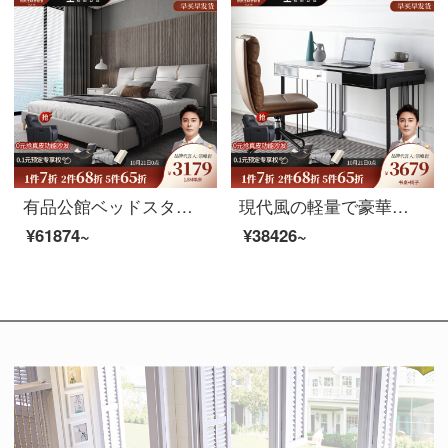
有品公館ベッドスタイル真皮ベッドのメインベッドルーム北欧現代ダブルベッド1.8メートル軟床（ヘッドクラフト）シングルベッド+ラテックスマットレス+マットレス*2 1.8メートルフレームベッド
現代風の軽量で豪華なデスクがあります。引き出し付きの簡単なデスクです。家庭用パソコン学習デスク書斎デスクデスクデスク（100*60*72）机＋本革椅子
¥61874~
¥38426~