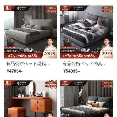
有品公館ベッド現代イタリア式の軽い豪華家具の主な寝室のナパ牛革の真皮のベッドネットの赤いinsの齊辺の2人の1.8メートルの結婚ベッド（頭の階の牛革）のベッド+マットレス+マットレス*1 1.8 M項
有品公館ベッドの真皮のベッド北欧の主な寝床の近代的な簡単な保管物の柔らかい包みが軽くて贅沢な大気の1.8メートルの寝室のツインベッド（頭の階の牛革）の1.8メートルのシングルベッド+マットレス+マットレスの高箱の金
¥47834~
¥54835~