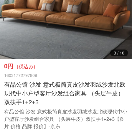
3
/
10
0円
(税込み)
16031772797809
有品公馆 沙发 意式极简真皮沙发羽绒沙发北欧
现代中小户型客厅沙发组合家具 （头层牛皮）
双扶手1+2+3
有品公馆 沙发 意式极简真皮沙发羽绒沙发北欧现代中小
户型客厅沙发组合家具 （头层牛皮）双扶手1+2+3【图
片 价格 品牌 报价】-京东