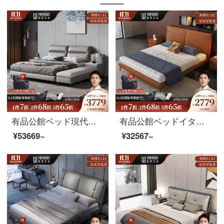
有品公館ベッド現代イタリアの結婚ベッドの主な寝床の家具1.8メートルの寝室の家具（頭の階の牛皮）の1.5シングルベッド+椰子の寝床+マットレス*2フレームベッド
有品公館ベッドイタリア式極短真皮ベッド現代簡単ダブルベッド1.5メートルの主な寝台は1.8メートルの軽奢な結婚ベッド北欧皮芸床（頭の層の牛革）1.5メートルのシングルベッドです。
¥53669~
¥32567~