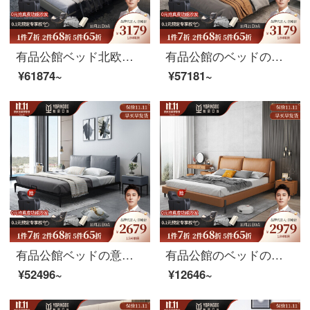
有品公館ベッド北欧真皮ベッド現代簡素化のメインベッド1.8メートルダブルベッド北欧軽奢結婚式ベッドのダブルベッド（ヘッドクラフト）シングルベッド+ラテックスマットレス+マットレス*2 1.8メートルサポートモデル
有品公館のベッドの意味式はきわめて簡単で現代的です。北欧の軟包1.8メートルの結婚ベッドネットの赤いタイプ（頭の層の牛革）のシングルベッド+ベッドの頭の棚*2 1.8メートルの高さの箱の金
¥61874~
¥57181~
有品公館ベッドの意味があります。極簡単な真皮ベッドの主な寝台です。現代簡単なヘッド層の牛革のダブルベッド1.8メートルの結婚ベッドの軟包ベッド（ヘッド層の牛革）シングルベッド+ココナッツブラウンマットレス+マットレス*2 1.8メートルのフレームベッド
有品公館のベッドの意味式はきわめて簡単で、真皮のベッドの現代簡単なダブルベッドの1.5メートルの主な寝台は1.8メートルの軽奢な結婚ベッドの北欧の皮の芸術のベッドの1.8メートルのシングルベッドはどうしても柔らかいです。
¥52496~
¥12646~