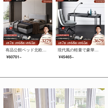
有品公館ベッド北欧真皮ベッドイタリア式極短ダブルベッド1.8 mベッド現代簡単予約ins風軽豪華ベッド軟包主寝台（頭層牛革）シングルベッド+ココナッツブラウンマットレス+マットレス*2 1.8メートル高の箱タイプ
現代風の軽量で豪華なデスクがあります。引き出し付きの簡単なデスクです。家庭用パソコン学習デスク書斎デスクデスクデスク（160*60*72）机＋椅子
¥60701~
¥45465~