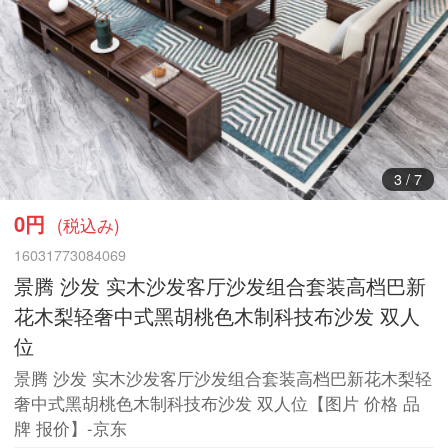
3
/
7
0円
(税込み)
16031773084069
景腾 沙发 实木沙发客厅沙发组合套装高档巴新
花木梨轻奢中式黑胡桃色木制科技布沙发 双人
位
景腾 沙发 实木沙发客厅沙发组合套装高档巴新花木梨轻
奢中式黑胡桃色木制科技布沙发 双人位【图片 价格 品
牌 报价】-京东