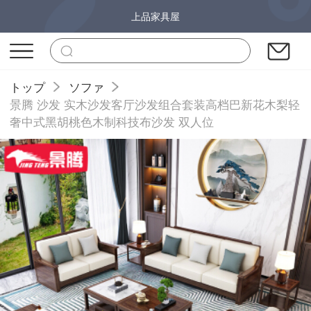
上品家具屋
トップ
ソファ
景腾 沙发 实木沙发客厅沙发组合套装高档巴新花木梨轻
奢中式黑胡桃色木制科技布沙发 双人位