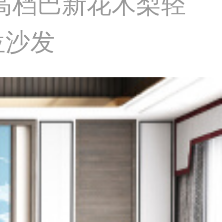
高档巴新花木梨轻
位沙发