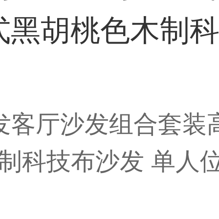
式黑胡桃色木制科
沙发客厅沙发组合套装
制科技布沙发 单人位