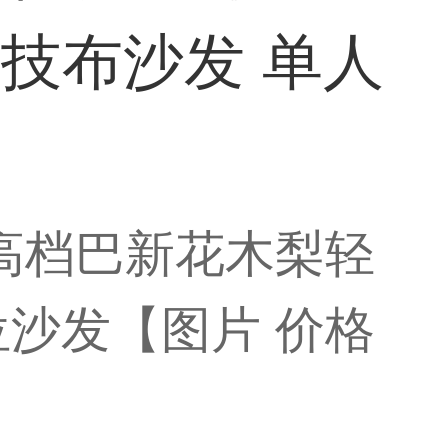
技布沙发 单人
高档巴新花木梨轻
沙发【图片 价格