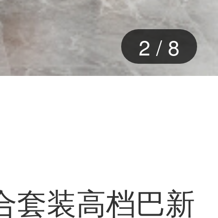
3
/
8
组合套装高档巴新