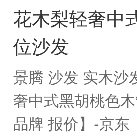
花木梨轻奢中
位沙发
景腾 沙发 实木
奢中式黑胡桃色木
品牌 报价】-京东