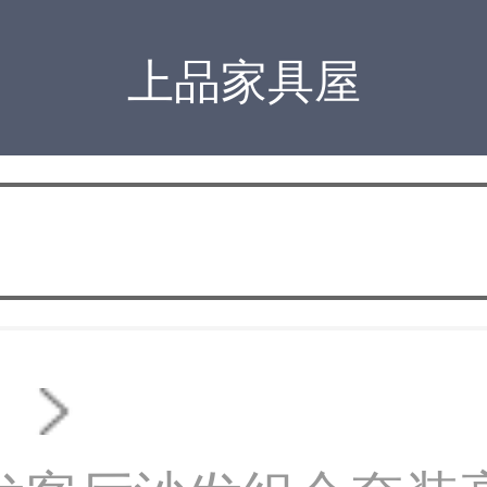
上品家具屋
ァ