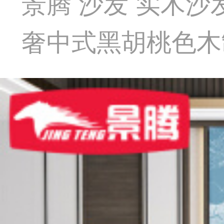
景腾 沙发 实木
奢中式黑胡桃色木