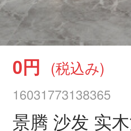
0円
(税込み)
16031773138365
景腾 沙发 实