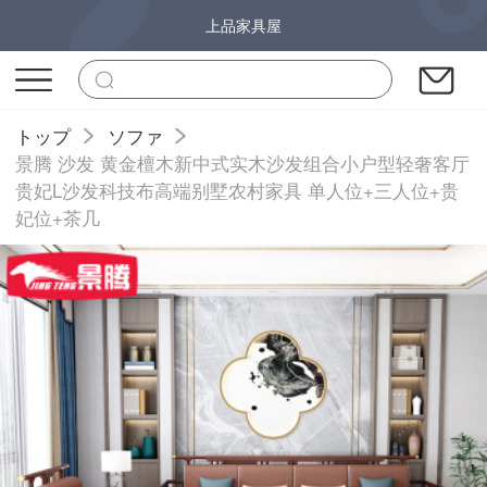
上品家具屋
トップ
ソファ
景腾 沙发 黄金檀木新中式实木沙发组合小户型轻奢客厅
贵妃L沙发科技布高端别墅农村家具 单人位+三人位+贵
妃位+茶几