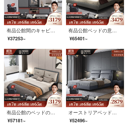
有品公館間のキャビネットの意味があります。木製のキャビネットの間のキャビネットの玄関棚の仕切り棚北欧の極簡単な装飾棚棚棚棚のリビングルームの家具の間のキャビネット(120*37*197)
有品公館ベッドの意味式の極短頭階の真皮ベッドの主な寝台はダブルベッドで1.8メートルです。現代簡単な結婚ベッドです。北欧の軽奢な軟包床（頭の層の牛皮）シングルベッド+ラテックスマットレス+ベッドの頭台の1.8メートルの高さの箱のタイプです。
¥37253~
¥65401~
有品公館のベッドの意味式はきわめて簡単で現代的です。北欧の軟包1.8メートルの結婚ベッドネットの赤いタイプ（頭の層の牛革）のシングルベッド+ベッドの頭の棚*2 1.8メートルの高さの箱の金
オーストリアベッドの意味があります。シンプルなトップクラフトのダブルベッド北欧真皮ベッド1.5メートルのシンプルなメインベッドルーム1.8ミッピアートベッド（ヘッドクラフト）シングルベッド+ラテックスマットレス+マットレス1.8メートルのサポートモデルです。
¥57181~
¥52496~