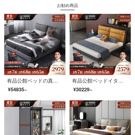
お勧め商品
有品公館ベッドの真皮のベッド北欧の主な寝床の近代的な簡単な保管物の柔らかい包みが軽くて贅沢な大気の1.8メートルの寝室のツインベッド（頭の階の牛革）の1.8メートルのシングルベッド+マットレス+マットレスの高箱の金
有品公館ベッドイタリア式極短真皮ベッド現代簡単ダブルベッド1.5メートルの主な寝台は1.8メートルの軽奢な結婚ベッド北欧皮芸床（頭の層の牛革）1.5メートルのシングルベッドです。
¥54835~
¥30229~