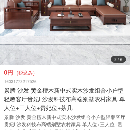
3
/
6
0円
(税込み)
16031773217526
景腾 沙发 黄金檀木新中式实木沙发组合小户型
轻奢客厅贵妃L沙发科技布高端别墅农村家具 单
人位+三人位+贵妃位+茶几
景腾 沙发 黄金檀木新中式实木沙发组合小户型轻奢客厅
贵妃L沙发科技布高端别墅农村家具 单人位+三人位+贵