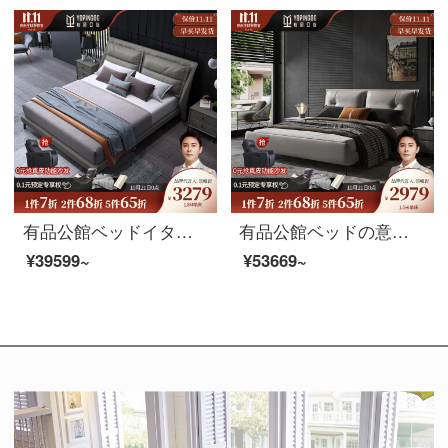
有品公館ベッドイタリア式極简皮ベッド1.5 m現代簡単北欧ダブルベッドの主な寝台は1.8 mの軟包ベッド（頭の階の牛革）のシングルベッドは1.8 mのサポートモデルです。
有品公館ベッドの意味があります。軽量で豪華な真皮ベッドです。北欧極簡素で現代的です。ベッドルームの大きいベッドと木製のダブルベッドです。
¥39599~
¥53669~