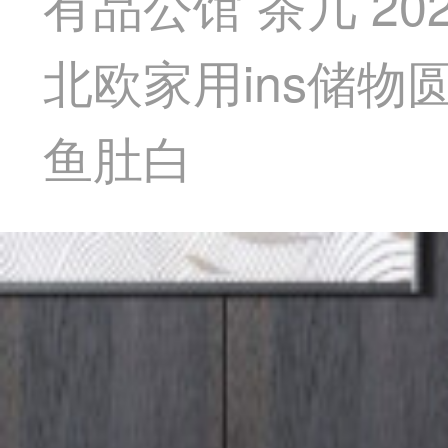
有品公馆 茶几 2
北欧家用ins储物圆
鱼肚白