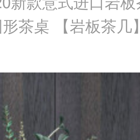
020新款意式进口岩
形茶桌 【岩板茶几】0