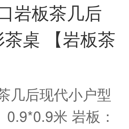
进口岩板茶几后
形茶桌 【岩板茶
板茶几后现代小户型
.9*0.9米 岩板：