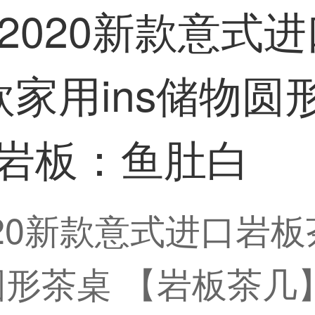
 2020新款意式
家用ins储物圆
米 岩板：鱼肚白
020新款意式进口岩
形茶桌 【岩板茶几】0