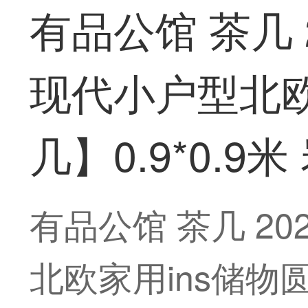
有品公馆 茶几
现代小户型北欧
几】0.9*0.9
有品公馆 茶几 2
北欧家用ins储物圆