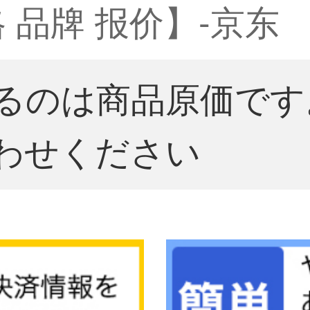
 品牌 报价】-京东
るのは商品原価です
わせください