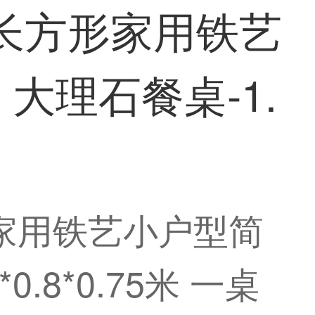
桌长方形家用铁艺
大理石餐桌-1.
家用铁艺小户型简
8*0.75米 一桌