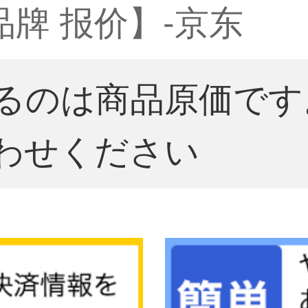
品牌 报价】-京东
るのは商品原価です
わせください