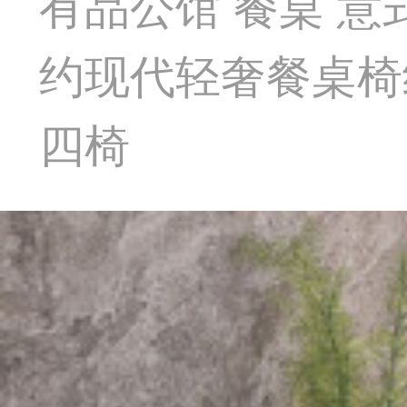
有品公馆 餐桌 
约现代轻奢餐桌椅组合
四椅