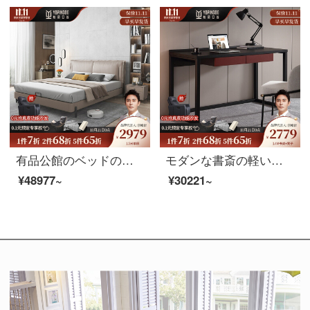
有品公館のベッドの意味式はきわめて簡単で、真皮のベッドは近代的で簡単です。ダブルベッドの1.5メートルの主な寝台は1.8メートルです。北欧の皮の芸術ベッドは1.8メートルのシングルベッドです。
モダンな書斎の軽い贅沢なコンピュータの机の本の机と机の組み合わせの120*60*78机+椅子があります。
¥48977~
¥30221~