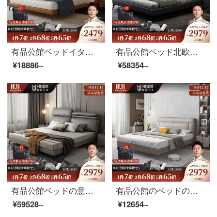
有品公館ベッドイタリア式極短真皮ベッド現代簡単ダブルベッド1.5メートルの主な寝台は1.8メートルの軽奢な結婚ベッド北欧皮芸床（頭の層の牛革）1.5メートルのシングルベッドです。
有品公館ベッド北欧現代簡素化真皮ダブルベッド1.8 m真皮ベッドの主な寝台である中小型皮芸床婚床（頭層牛革）シングルベッド+ラテックスマットレス+マットレス*2 1.5 mサポートモデル
¥18886~
¥58354~
有品公館ベッドの意味式の軽い贅沢な真皮のベッドがあります。現代の結婚ベッド1.8メートルの皮のベッド北欧のダブルベッドの皮の芸術ベッド（頭の層の牛革）のシングルベッド+ラテックスのマットレス+マットレスの1.8メートルの高さの箱のタイプです。
有品公館のベッドの意味式はきわめて簡単で、真皮のベッドの近代的な簡単さはダブルベッドの1.5メートルの主な寝台の1.8メートルの軽い豪華さの北欧の皮の芸術のベッドの1.8メートルのシングルベッドはどうしても柔らかいです。
¥59528~
¥12654~