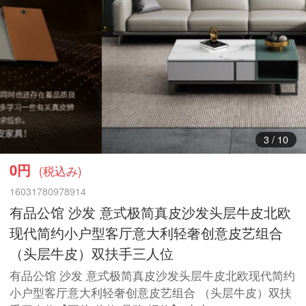
3
/
10
0円
(税込み)
16031780978914
有品公馆 沙发 意式极简真皮沙发头层牛皮北欧
现代简约小户型客厅意大利轻奢创意皮艺组合
（头层牛皮）双扶手三人位
有品公馆 沙发 意式极简真皮沙发头层牛皮北欧现代简约
小户型客厅意大利轻奢创意皮艺组合 （头层牛皮）双扶