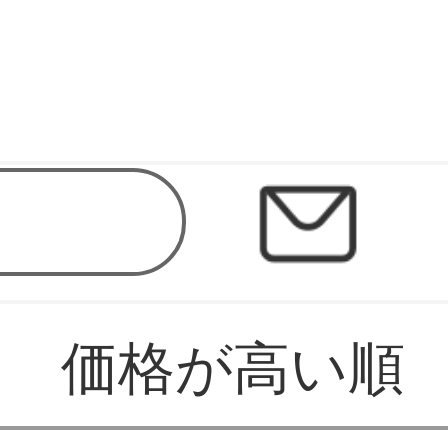
価格が高い順