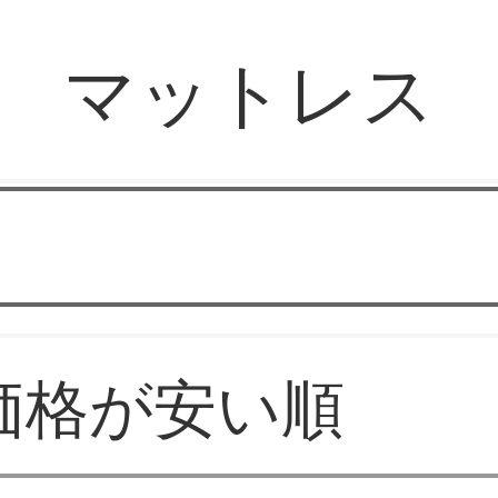
マットレス
上品家具屋
価格が安い順