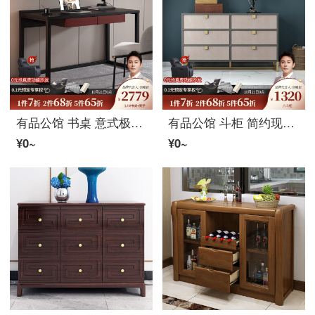
有品公馆 书桌 意式极简书桌北欧ins风简约现代书房轻奢电脑桌办公桌书桌椅组合 书桌120*60*78 书桌+椅子
有品公馆 斗柜 简约现代六斗柜储物柜北欧小户型客厅组合六斗柜厨房经济型收纳 六斗柜120*40*72
¥0~
¥0~