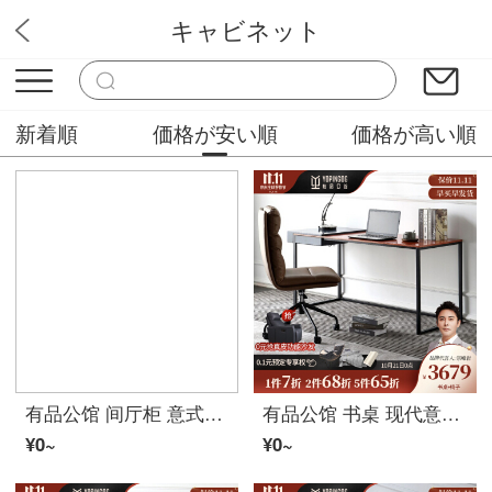
キャビネット
上品家具屋
新着順
価格が安い順
価格が高い順
有品公馆 间厅柜 意式实木酒柜间厅柜玄关柜隔断柜北欧极简装饰柜置物架客厅家具 间厅柜（120*37*197）
有品公馆 书桌 现代意式轻奢极简书桌简约现代带抽屉办公桌家用电脑学习桌书房写字台 书桌（100*60*72） 书桌+真皮椅子
¥0~
¥0~