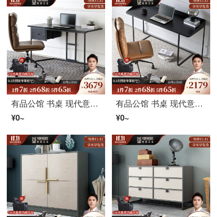
有品公馆 书桌 现代意式轻奢极简书桌简约现代带抽屉办公桌家用电脑学习桌书房写字台 书桌（160*60*72） 书桌+真皮椅子
有品公馆 书桌 现代意式极简书桌简约现代设计师办公桌北欧轻奢电脑桌家用书房写字台 书桌（140*60*75） 书桌+B款餐椅
¥0~
¥0~