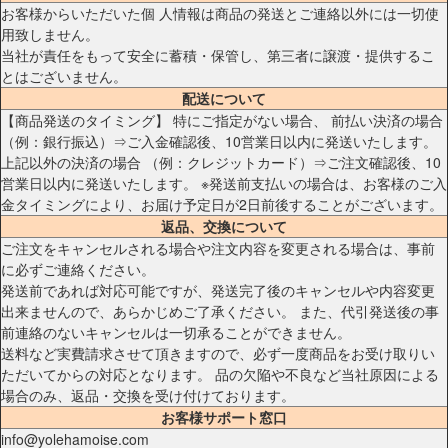
お客様からいただいた個 人情報は商品の発送とご連絡以外には一切使
用致しません。
当社が責任をもって安全に蓄積・保管し、第三者に譲渡・提供するこ
とはございません。
配送について
【商品発送のタイミング】 特にご指定がない場合、 前払い決済の場合
（例：銀行振込）⇒ご入金確認後、10営業日以内に発送いたします。
上記以外の決済の場合 （例：クレジットカード）⇒ご注文確認後、10
営業日以内に発送いたします。 ※発送前支払いの場合は、お客様のご入
金タイミングにより、お届け予定日が2日前後することがございます。
返品、交換について
ご注文をキャンセルされる場合や注文内容を変更される場合は、事前
に必ずご連絡ください。
発送前であれば対応可能ですが、発送完了後のキャンセルや内容変更
出来ませんので、あらかじめご了承ください。 また、代引発送後の事
前連絡のないキャンセルは一切承ることができません。
送料など実費請求させて頂きますので、必ず一度商品をお受け取りい
ただいてからの対応となります。 品の欠陥や不良など当社原因による
場合のみ、返品・交換を受け付けております。
お客様サポート窓口
info@yolehamoise.com