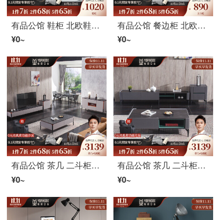
有品公馆 鞋柜 北欧鞋柜现代简约客厅轻奢实木玄关柜大容量家用门口收纳柜鞋橱 鞋柜100*35*100
有品公馆 餐边柜 北欧六斗柜后现代简约时尚餐边柜客厅轻奢收纳储物柜厨房餐厅柜子 六斗柜 （B16）
¥0~
¥0~
有品公馆 茶几 二斗柜组合意式极简进口岩版茶几电视柜组合客厅套装家具北欧小户型储物茶桌 茶几+电视柜+二斗柜
有品公馆 茶几 二斗柜组合意式极简进口岩版茶几+电视柜组合客厅套装家具北欧小户型家用储物茶桌 电视柜（200*40*42cm）
¥0~
¥0~