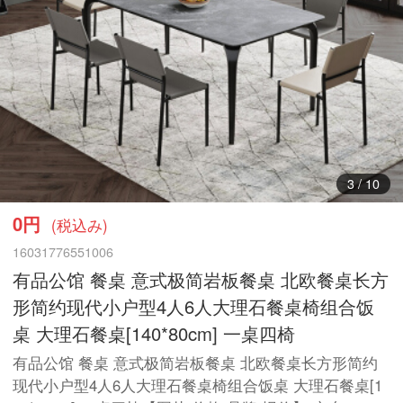
3
/
10
0円
(税込み)
16031776551006
有品公馆 餐桌 意式极简岩板餐桌 北欧餐桌长方
形简约现代小户型4人6人大理石餐桌椅组合饭
桌 大理石餐桌[140*80cm] 一桌四椅
有品公馆 餐桌 意式极简岩板餐桌 北欧餐桌长方形简约
现代小户型4人6人大理石餐桌椅组合饭桌 大理石餐桌[1