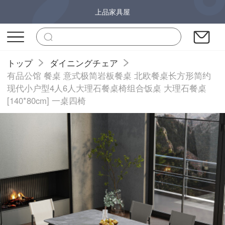
上品家具屋
トップ
ダイニングチェア
有品公馆 餐桌 意式极简岩板餐桌 北欧餐桌长方形简约
现代小户型4人6人大理石餐桌椅组合饭桌 大理石餐桌
[140*80cm] 一桌四椅