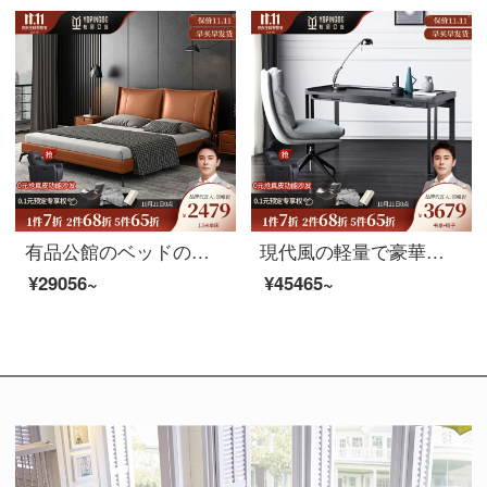
有品公館のベッドの意味式はきわめて簡単で、真皮のベッドの軽奢なベッドの結婚ベッドの主な寝台のダブルベッドの真皮の柔らかい包みのベッドの現代の簡単な約1.8メートル（頭の階の牛革）のシングルベッドの1.5メートルの支柱の金
現代風の軽量で豪華なデスクがあります。引き出し付きの簡単なデスクです。家庭用パソコン学習デスク書斎デスクデスクデスク（160*60*72）机＋椅子
¥29056~
¥45465~