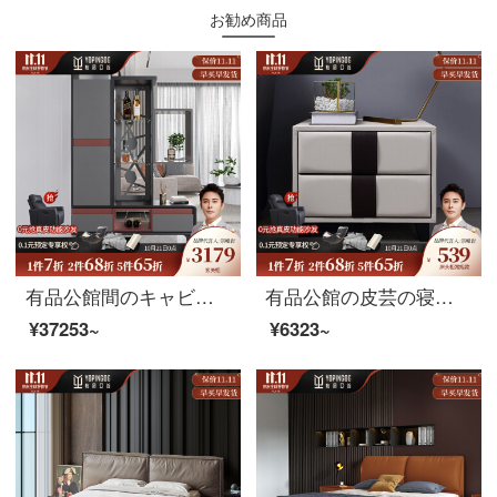
お勧め商品
有品公館間のキャビネットの意味があります。木製のキャビネットの間のキャビネットの玄関棚の仕切り棚北欧の極簡単な装飾棚棚棚棚のリビングルームの家具の間のキャビネット(120*37*197)
有品公館の皮芸の寝具の棚の本当の木の寝棚の布芸の寝床の辺の戸棚の小足はきわめて簡単な金（53*45*40）があります。
¥37253~
¥6323~