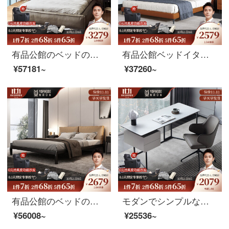
有品公館のベッドの意味式の軽い贅沢な本革のベッドの近代的な簡単な予約の主な寝台の2人乗りの大きいベッドの1.8メートルの頭の階の牛の皮の柔らかい包みの結婚ベッド（頭の階の牛革）のシングルベッド+ゴムのマットレス+ベッドの頭台の1.8メートルの支柱の金
有品公館ベッドイタリアの極短ベッド1.5 m北欧スタイルの軽奢ダブルベッド1.8 m現代簡単皮芸床ネット紅包床の主な臥婚床（頭層牛の皮）1.5 mシングルベッド+ベッドヘッドセット
¥57181~
¥37260~
有品公館のベッドの意味式はきわめて簡単です。北欧の軽い贅沢な真皮のダブルベッドの1.8メートルの主な寝台の軟包の結婚ベッド（頭の層の牛革）のシングルベッド+ラテックスのマットレス+マットレスの1.8メートルの高さの箱のタイプ
モダンでシンプルな岩板デザイナーデスク、家庭用デスク、パソコンデスク（160*60*75）のシングルデスクがあります。
¥56008~
¥25536~